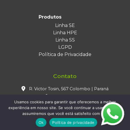
Produtos
Linha SE
Linha HPE
Linha SS
LGPD
Política de Privacidade
Contato
R. Victor Tosin, 567 Colombo | Paraná
(41) 3656-3244
Usamos cookies para garantir que oferecemos a melhor
@pollifertilizantes.com.br
experiência em nosso site. Se você continuar a usar este site,
assumiremos que você está satisfeito com ele.
Ok
Política de privacidade
Todos os direitos reservados à Polli Fertilizantes Especiais