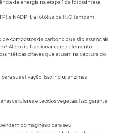
cia de energia na etapa 1 da fotossíntese.
(ATP) e NADPH, a fotólise da H₂O também
ção de compostos de carbono que são essenciais
mbém? Além de funcionar como elemento
otossintéticas chaves que atuam na captura do
ra sua ativação. Isso inclui enzimas
as celulares e tecidos vegetais. Isso garante
 dependem do magnésio para seu