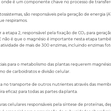
a onde é um componente chave no processo de transferên
tossistemas, são responsáveis pela geração de energia 
ue respiramos.
rer a etapa 2, responsável pela fixação de CO₂ para gera
. E não é que o magnésio é importante nesta etapa ta
a a atividade de mais de 300 enzimas, incluindo enzimas f
ais para o metabolismo das plantas requerem magnésio pa
o de carboidratos e divisão celular.​
a no transporte de outros nutrientes através das membran
a eficaz para todas as partes da planta.​
uras celulares responsáveis pela síntese de proteínas,