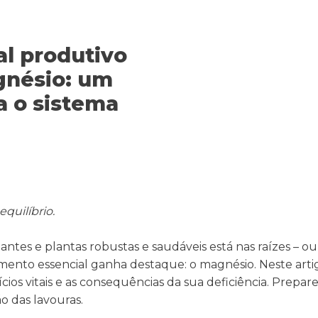
l produtivo
gnésio: um
a o sistema
quilíbrio.
tes e plantas robustas e saudáveis está nas raízes – ou
ento essencial ganha destaque: o magnésio. Neste arti
ícios vitais e as consequências da sua deficiência. Prepa
o das lavouras.