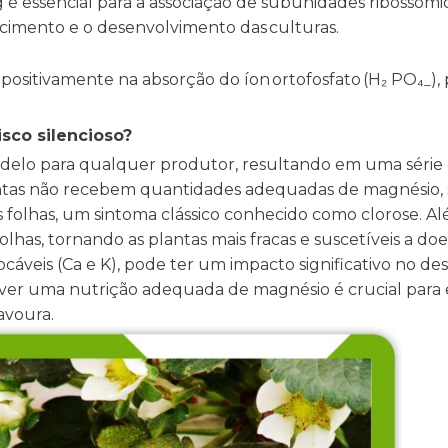
 essencial para a associação de subunidades ribossômi
escimento e o desenvolvimento das culturas.​
positivamente na absorção do íon ortofosfato (H₂ PO₄
),
–
sco silencioso?
adelo para qualquer produtor, resultando em uma série 
tas não recebem quantidades adequadas de magnésio, sua
olhas, um sintoma clássico conhecido como clorose. Alé
folhas, tornando as plantas mais fracas e suscetíveis a do
cáveis (Ca e K), pode ter um impacto significativo no de
ver uma nutrição adequada de magnésio é crucial para e
lavoura.